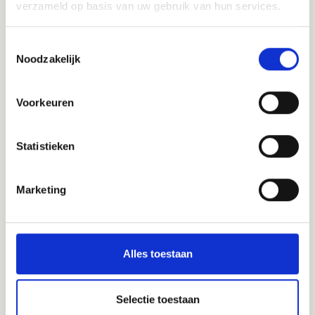
zakelijke rekeningen
(potjes) voor overzicht.
verzameld op basis van uw gebruik van hun services.
Schrijf je hieronder in
en verander je kijk op geld.
Toestemmingsselectie
Noodzakelijk
Voorkeuren
Statistieken
Marketing
Ik ga akkoord met de
Privacy Policy
en meld
mij ook aan voor de nieuwsbrief.
Alles toestaan
Selectie toestaan