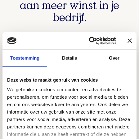
aan meer winst in je
bedrijf.
Ontdek hoe
Fineezy
je kan helpen aan meer
grip op
je geld en cash op je bankrekening
.
Doe mee aan
de gratis Challenge van 13 t/m 15
mei e
lke dag
van 9 tot 10 uur
.
Toestemming
Details
Over
Markeer het in je agenda!
Krijg 30 dagen gratis
toegang tot Fineezy.
Deze website maakt gebruik van cookies
Maak je winstplan
voor 2024 (we hebben best nog
We gebruiken cookies om content en advertenties te
wat maanden te gaan)
personaliseren, om functies voor social media te bieden
Zet je schrap
voor jouw persoonlijke dashboard
en om ons websiteverkeer te analyseren. Ook delen we
waarin je ziet hoe je ervoor staat.
informatie over uw gebruik van onze site met onze
We doen dit live
zodat je al je vragen kunt stellen en
partners voor social media, adverteren en analyse. Deze
leren van andere ondernemers.
partners kunnen deze gegevens combineren met andere
Voor ondernemers die werken met
meerdere
informatie die u aan ze heeft verstrekt of die ze hebben